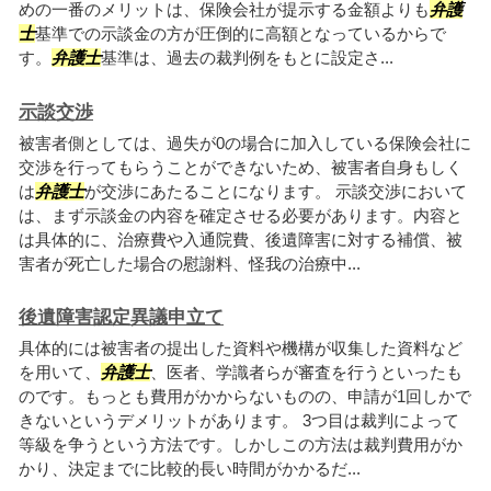
めの一番のメリットは、保険会社が提示する金額よりも
弁護
士
基準での示談金の方が圧倒的に高額となっているからで
す。
弁護士
基準は、過去の裁判例をもとに設定さ...
示談交渉
被害者側としては、過失が0の場合に加入している保険会社に
交渉を行ってもらうことができないため、被害者自身もしく
は
弁護士
が交渉にあたることになります。 示談交渉において
は、まず示談金の内容を確定させる必要があります。内容と
は具体的に、治療費や入通院費、後遺障害に対する補償、被
害者が死亡した場合の慰謝料、怪我の治療中...
後遺障害認定異議申立て
具体的には被害者の提出した資料や機構が収集した資料など
を用いて、
弁護士
、医者、学識者らが審査を行うといったも
のです。もっとも費用がかからないものの、申請が1回しかで
きないというデメリットがあります。 3つ目は裁判によって
等級を争うという方法です。しかしこの方法は裁判費用がか
かり、決定までに比較的長い時間がかかるだ...