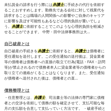
未払賃金の請求を行う際には
弁護士
に手続きの代行を依頼す
ることおすすめします。勤務先である会社に対して残業代を
請求することは職場の人間関係への影響やご自身のキャリア
に影響を及ぼす可能性もあるなど心理的負担が重いでしょ
う。
弁護士
に依頼することでこのような心理的負担を軽減さ
せることができます。 中野・田中法律事務所は大...
自己破産とは
自己破産の手続きを
弁護士
に依頼すると、
弁護士
は債権者に
受任通知を送付します。この受任通知の送付後は、貸金業者
等の債権者は債務者への直接の取立て行為(電話・FAX・訪問
等)が禁止されるので債務者本人に貸金業者等の債権者からの
取り立ての連絡がくることはなくなります。また、受任通知
が債権者へ送付された後は、債権者との直...
債務整理とは
・任意整理とは、
弁護士
、司法書士等の法律の専門家に債権
者との交渉を依頼して債務の額を確定させて、支払可能な毎
月の支払額を合意して支払っていく方法です。 ・破産手続と