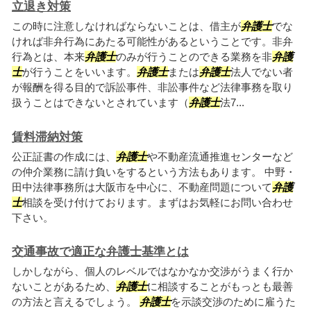
立退き対策
この時に注意しなければならないことは、借主が
弁護士
でな
ければ非弁行為にあたる可能性があるということです。非弁
行為とは、本来
弁護士
のみが行うことのできる業務を非
弁護
士
が行うことをいいます。
弁護士
または
弁護士
法人でない者
が報酬を得る目的で訴訟事件、非訟事件など法律事務を取り
扱うことはできないとされています（
弁護士
法7...
賃料滞納対策
公正証書の作成には、
弁護士
や不動産流通推進センターなど
の仲介業務に請け負いをするという方法もあります。 中野・
田中法律事務所は大阪市を中心に、不動産問題について
弁護
士
相談を受け付けております。まずはお気軽にお問い合わせ
下さい。
交通事故で適正な弁護士基準とは
しかしながら、個人のレベルではなかなか交渉がうまく行か
ないことがあるため、
弁護士
に相談することがもっとも最善
の方法と言えるでしょう。
弁護士
を示談交渉のために雇うた