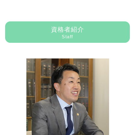
未払賃金請求 弁護士 大阪市
症状固定 誰が決める
賃貸借契約 仲介業務
債務整理 住宅ローン
不当解雇 慰謝料 相場
離婚 弁護士
労働問題 弁護士 大阪市
人身事故 物損事故 違い
立ち退き 明け渡し合意書
債務整理 自己破産
労働問題 相談
養育費 弁護士
セクハラ 弁護士 大阪市
示談交渉 当て逃げ
賃料滞納 契約解除 期間
民事再生 破産 違い
残業代請求
離婚したい
パワハラ 弁護士 大阪市
家賃 値上げ 正当な理由
民事再生 弁護士
労働問題 弁護士
資格者紹介
親権問題 法律
交通事故 弁護士 大阪市
立ち退き 開発
民事再生
労働問題 弁護士 パワハラ
Staff
離婚したい 準備
離婚 弁護士 大阪市
不動産売買契約書 個人間
債務整理とは
不当解雇
離婚調停 流れ
債務整理 弁護士 大阪市
自己破産 弁護士
不当解雇 慰謝料
離婚 弁護士 相談
過払金 大阪市
自己破産 できない
パワハラ 弁護士
財産分与 離婚
残業代請求 弁護士 大阪市
自己破産とは
労働問題 調停
養育費とは 法律
インターネット問題 弁護士 大阪市
残業代請求 和解金 相場
財産分与 調停 弁護士費用
インターネット問題 対策 弁護士 大阪市
パワハラ 訴える
不貞慰謝料請求 訴状
インターネット問題 対策 大阪市
労働条件 変更 会社都合
不貞慰謝料請求された
残業代請求 大阪市
国際結婚 離婚 手続き
民事再生 大阪市
親権問題 裁判
交通事故 大阪市
財産分与 割合 離婚
インターネット問題 大阪市
過払金 弁護士 大阪市
不動産問題 大阪市