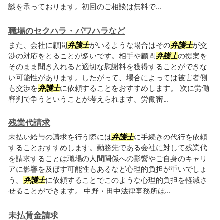
談を承っております。初回のご相談は無料で...
職場のセクハラ・パワハラなど
また、会社に顧問
弁護士
がいるような場合はその
弁護士
が交
渉の対応をとることが多いです。相手や顧問
弁護士
の提案を
そのまま聞き入れると適切な慰謝料を獲得することができな
い可能性があります。したがって、場合によっては被害者側
も交渉を
弁護士
に依頼することをおすすめします。 次に労働
審判で争うということが考えられます。労働審...
残業代請求
未払い給与の請求を行う際には
弁護士
に手続きの代行を依頼
することおすすめします。勤務先である会社に対して残業代
を請求することは職場の人間関係への影響やご自身のキャリ
アに影響を及ぼす可能性もあるなど心理的負担が重いでしょ
う。
弁護士
に依頼することでこのような心理的負担を軽減さ
せることができます。 中野・田中法律事務所は...
未払賃金請求