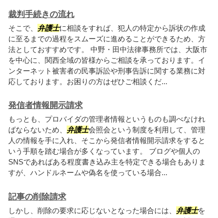
裁判手続きの流れ
そこで、
弁護士
に相談をすれば、犯人の特定から訴状の作成
に至るまでの過程をスムーズに進めることができるため、方
法としておすすめです。 中野・田中法律事務所では、大阪市
を中心に、関西全域の皆様からご相談を承っております。イ
ンターネット被害者の民事訴訟や刑事告訴に関する業務に対
応しております。お困りの方はぜひご相談くだ...
発信者情報開示請求
もっとも、プロバイダの管理者情報というものも調べなけれ
ばならないため、
弁護士
会照会という制度を利用して、管理
人の情報を手に入れ、そこから発信者情報開示請求をすると
いう手順を踏む場合が多くなっています。 ブログや個人の
SNSであればある程度書き込み主を特定できる場合もありま
すが、ハンドルネームや偽名を使っている場合...
記事の削除請求
しかし、削除の要求に応じないとなった場合には、
弁護士
を