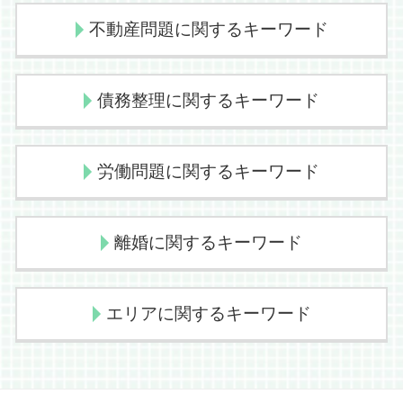
発信者情報開示請求 懲戒
刑事告訴
示談交渉 弁護士
不動産問題に関するキーワード
削除請求 弁護士費用
交通事故 治療費
国際ロマンス詐欺 特徴
信号無視 歩行者
発信者情報開示請求 弁護士
後遺障害認定 弁護士 期間
賃料滞納 強制執行
債務整理に関するキーワード
ネット 誹謗中傷 訴えたい
交通事故 逸失利益
立ち退き 区画整理
google 削除請求
異議申立 後遺障害認定 期間
不動産売買 流れ
sns 詐欺
過失割合 誰が決める
不動産問題 相談
債務整理 おすすめ
労働問題に関するキーワード
刑事告訴 流れ 弁護士
交通事故 賠償金
賃料滞納 立ち退き
債務整理 デメリット
削除請求 訴訟
交通事故 弁護士
立ち退き 裁判
債務整理 メリット
削除請求 仮処分
異議申立書 裁判所
不動産売買 仲介業務
民事再生 個人
残業代請求 リスク
離婚に関するキーワード
裁判手続 刑事
物損事故 弁護士
家賃 値上げ 交渉
債務整理 相談
不当解雇 相談
誹謗中傷 裁判手続
過失割合 決め方
不動産売買 弁護士
債務整理 民事再生
不当解雇 損害賠償
名誉毀損 sns
交通事故 治療費 自賠責
立ち退き 弁護士費用
債務整理 個人再生
残業代請求 弁護士 流れ
不貞慰謝料請求
エリアに関するキーワード
twitter 晒された 訴える
人身事故 慰謝料
立ち退き 明け渡し
債務整理
不当解雇 訴える
財産分与 離婚後 不動産
裁判手続き 裁判所
交通事故 弁護士特約
仲介業務 法律
債務整理 プロ
未払賃金請求 訴状
離婚 弁護士費用
刑事告訴 流れ
交通事故 治療費 過失割合
不動産 個人売買 注意
自己破産とは 個人
労働問題 どこに相談
養育費 調停
債務整理 大阪市
開示請求 拒否
交通事故 弁護士基準
賃料滞納 弁護士
民事再生法
残業代請求 デメリット
離婚 弁護士 ランキング