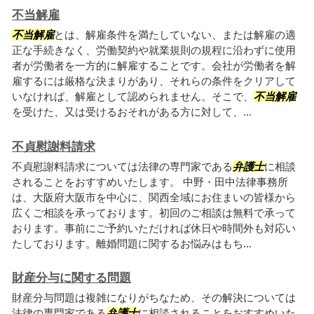
不当解雇
不当解雇
とは、解雇条件を満たしていない、または解雇の適
正な手続きなく、労働契約や就業規則の規程に沿わずに使用
者が労働者を一方的に解雇することです。会社が労働者を解
雇するには厳格な決まりがあり、それらの条件をクリアして
いなければ、解雇として認められません。そこで、
不当解雇
を受けた、又は受けるおそれがある方に対して、...
不貞慰謝料請求
不貞慰謝料請求については法律の専門家である
弁護士
に相談
されることをおすすめいたします。 中野・田中法律事務所
は、大阪府大阪市を中心に、関西全域にお住まいの皆様から
広くご相談を承っております。初回のご相談は無料で承って
おります。事前にご予約いただければ休日や時間外も対応い
たしております。離婚問題に関するお悩みはもち...
財産分与に関する問題
財産分与問題は複雑になりがちなため、その解決については
法律の専門家である
弁護士
に相談されることをおすすめいた