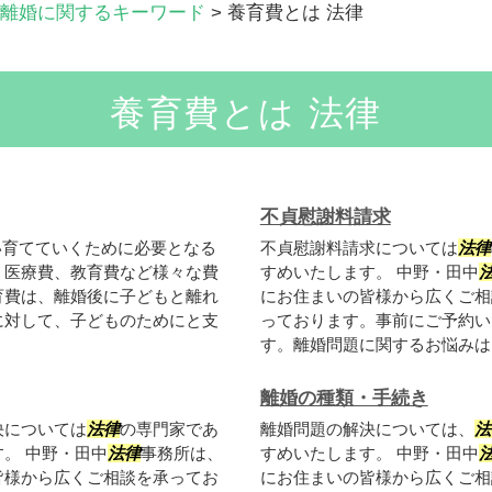
離婚に関するキーワード
>
養育費とは 法律
養育費とは 法律
不貞慰謝料請求
い育てていくために必要となる
不貞慰謝料請求については
法律
、医療費、教育費など様々な費
すめいたします。 中野・田中
育費は、離婚後に子どもと離れ
にお住まいの皆様から広くご相
に対して、子どものためにと支
っております。事前にご予約い
す。離婚問題に関するお悩みはも
離婚の種類・手続き
決については
法律
の専門家であ
離婚問題の解決については、
法
。 中野・田中
法律
事務所は、
すめいたします。 中野・田中
皆様から広くご相談を承ってお
にお住まいの皆様から広くご相