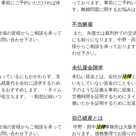
。事前にご予約いただければ休
っております。事前にご予約い
す。離婚問題に関するお悩みはも
不当解雇
全域の皆様からご相談を承って
また、弁護士は裁判外での交
お問い合わせ下さい。
にも頼りになります。中野・田
様からご相談を承っております
わせ下さい。
未払賃金請求
負っているにもかかわらず、支
未払い賃金とは、会社が
法律
上
払残業代を会社に請求するため
いをしていない賃金のことをい
をおすすめします。 ・タイム
下のような証拠を事前に収集し
役立ちます。 ・勤怠記録いつ
労働時間を証明するためにタイ
働いたかを証明するために出退勤.
自己破産とは
全域の皆様からご相談を承って
中野・田中
法律
事務所は大阪
お問い合わせ下さい。
おります。債務整理でお困りの