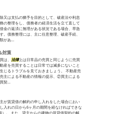
除又は支払の猶予を目的として、破産法や利息
務の整理をし、債務者の経済生活を立て直して
借金の返済に無理がある状況である場合、早急
す。債務整理には、主に任意整理、破産手続、
があ...
ル対策
買は、
法律
上は日常品の売買と同じように売買
動産を売買することは日常では滅多にないこと
生じるトラブルを見ておきましょう。 不動産売
売主による不動産の情報の提示、②買主による
契...
主が賃貸借の解約の申し入れをした場合におい
し入れの日から6ヶ月の期間を経なければできな
1項）。 また、貸主からの建物の賃貸借契約の解