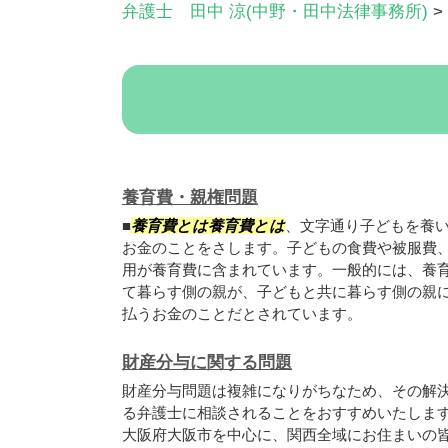
弁護士 田中 涼(中野・田中法律事務所)
>
養育費・親権問題
■
養育費とは養育費とは
、文字通り子どもを養
お金のことをさします。子どもの食費や被服費
用が養育費に含まれています。一般的には、養
て暮らす側の親が、子どもと共に暮らす側の親
払うお金のことだとされています。
財産分与に関する問題
財産分与問題は複雑になりがちなため、その解
る弁護士に相談されることをおすすめいたします
大阪府大阪市を中心に、関西全域にお住まいの