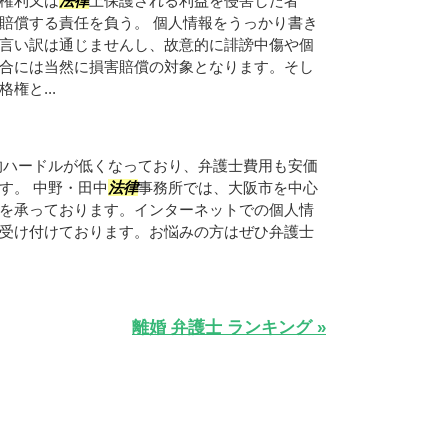
権利又は
法律
上保護される利益を侵害した者
賠償する責任を負う。 個人情報をうっかり書き
言い訳は通じませんし、故意的に誹謗中傷や個
合には当然に損害賠償の対象となります。そし
権と...
的ハードルが低くなっており、弁護士費用も安価
す。 中野・田中
法律
事務所では、大阪市を中心
を承っております。インターネットでの個人情
受け付けております。お悩みの方はぜひ弁護士
離婚 弁護士 ランキング »