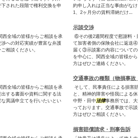
で下された段階で権利交換を申
約申し入れは正当な事由がなけ
1、2ヶ月分の賃料滞納だけ...
示談交渉
関西全域の皆様からご相談を承
⑥その後2週間程度で慰謝料・
交渉への対応実績が豊富な弁護
て加害者側の保険会社に返送④
ひご相談ください。
届く③示談案の内容についての
を中心に、関西全域の皆様から
方はぜひご連絡ください。
交通事故の種類（物損事故
関西全域の皆様からご相談を承
そして、民事責任による損害
提出する書面や資料に関する法
と、精神的障害や怪我による休
実な異議申立てを行いたいとい
中野・田中
法律
事務所では、大
っております。交通事故で示談
方はぜひご相談ください。
損害賠償請求・刑事告訴