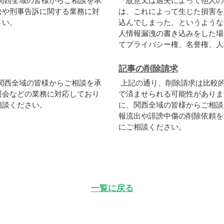
関西全域の皆様からご相談を承
「故意又は過失によって他人の
訟や刑事告訴に関する業務に対
は、これによって生じた損害を
さい。
込んでしまった、というような
人情報漏洩の書き込みをした場
てプライバシー権、名誉権、人格
記事の削除請求
関西全域の皆様からご相談を承
上記の通り、削除請求は比較
照会などの業務に対応しており
で済ませられる可能性がありま
相談ください。
に、関西全域の皆様からご相談
報流出や誹謗中傷の削除依頼を
にご相談ください。
一覧に戻る