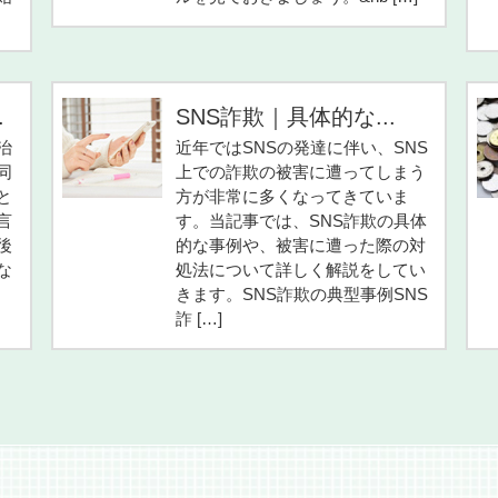
.
SNS詐欺｜具体的な...
治
近年ではSNSの発達に伴い、SNS
同
上での詐欺の被害に遭ってしまう
と
方が非常に多くなってきていま
言
す。当記事では、SNS詐欺の具体
後
的な事例や、被害に遭った際の対
な
処法について詳しく解説をしてい
きます。SNS詐欺の典型事例SNS
詐 […]