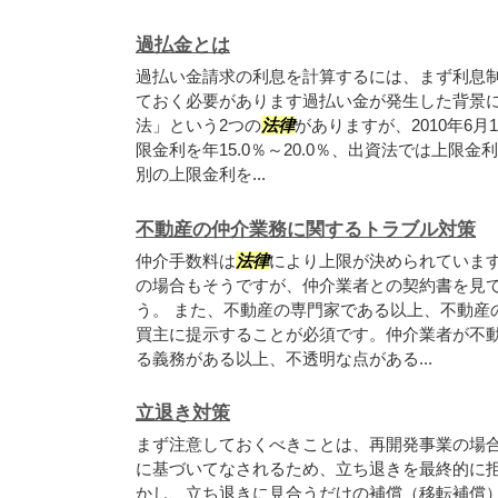
過払金とは
過払い金請求の利息を計算するには、まず利息
ておく必要があります過払い金が発生した背景
法」という2つの
法律
がありますが、2010年6
限金利を年15.0％～20.0％、出資法では上限金
別の上限金利を...
不動産の仲介業務に関するトラブル対策
仲介手数料は
法律
により上限が決められていま
の場合もそうですが、仲介業者との契約書を見
う。 また、不動産の専門家である以上、不動産
買主に提示することが必須です。仲介業者が不
る義務がある以上、不透明な点がある...
立退き対策
まず注意しておくべきことは、再開発事業の場
に基づいてなされるため、立ち退きを最終的に
かし、立ち退きに見合うだけの補償（移転補償