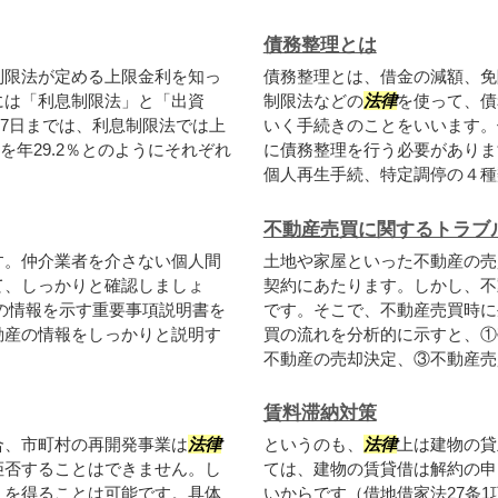
債務整理とは
制限法が定める上限金利を知っ
債務整理とは、借金の減額、免
には「利息制限法」と「出資
制限法などの
法律
を使って、債
月17日までは、利息制限法では上
いく手続きのことをいいます。
利を年29.2％とのようにそれぞれ
に債務整理を行う必要がありま
個人再生手続、特定調停の４種類
不動産売買に関するトラブ
す。仲介業者を介さない個人間
土地や家屋といった不動産の売
て、しっかりと確認しましょ
契約にあたります。しかし、不
の情報を示す重要事項説明書を
です。そこで、不動産売買時に
動産の情報をしっかりと説明す
買の流れを分析的に示すと、①
不動産の売却決定、③不動産売買
賃料滞納対策
合、市町村の再開発事業は
法律
というのも、
法律
上は建物の貸
拒否することはできません。し
ては、建物の賃貸借は解約の申
）を得ることは可能です。具体
いからです（借地借家法27条