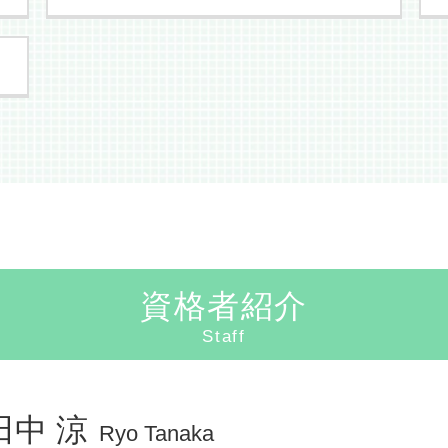
物損事故 当て逃げ 示談
物損事故 賠償金
交通事故 慰謝料 支払い
不当解雇 弁護士
交通事故 治療費
残業代請求
示談交渉 弁護士 被害者
労働条件 変更 会社都合
示談交渉 弁護士
パワハラ 弁護士
物損事故 示談
労働問題 相談
異議申立書 裁判所
労働基準監督署 未払い賃金請求
交通事故 弁護士基準
労働問題
逸失利益 とは
不当解雇 損害賠償
過失割合 決め方
労働問題 弁護士 パワハラ
人身事故 慰謝料
労働問題 どこに相談
資格者紹介
交通事故 弁護士特約
不当解雇 相談
交通事故 治療費 過失割合
Staff
残業代請求 リスク
示談交渉 弁護士費用
退職勧奨 されたら
症状固定とは
パワハラ 訴える
後遺障害認定 弁護士
労働問題 弁護士
田中 涼
Ryo Tanaka
追突事故 過失割合
残業代請求 デメリット