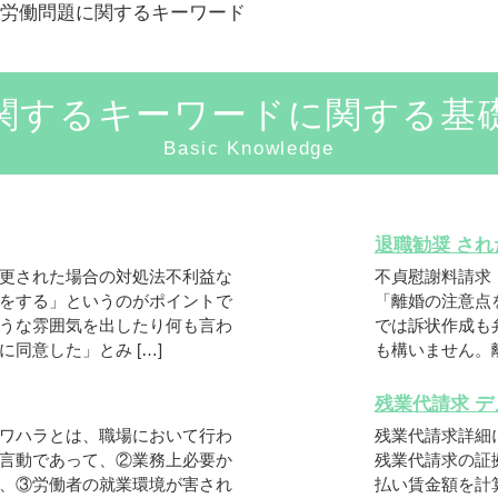
労働問題に関するキーワード
関するキーワードに関する基
Basic Knowledge
退職勧奨 され
更された場合の対処法不利益な
不貞慰謝料請求
をする」というのがポイントで
「離婚の注意点
うな雰囲気を出したり何も言わ
では訴状作成も
同意した」とみ […]
も構いません。離
残業代請求 
ワハラとは、職場において行わ
残業代請求詳細
言動であって、②業務上必要か
残業代請求の証
、③労働者の就業環境が害され
払い賃金額を計