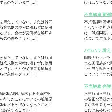
ものをいいます […]
ければならないの
不当解雇 慰謝
を満たしていない、または解雇
不貞慰謝料請求
就業規則の規程に沿わずに使用
たって不貞慰謝
とです。会社が労働者を解雇す
は、離婚問題に
の条件をクリア […]
についてご説明い
パワハラ 訴え
を満たしていない、または解雇
職場のセクハラ
就業規則の規程に沿わずに使用
れる①優越的な
とです。会社が労働者を解雇す
つ相当な範囲を
の条件をクリア […]
るという３つの要
不当解雇 弁護
場離婚の際に請求する不貞慰謝
不当解雇不当解
を行ったことについての離婚原
の適正な手続き
婚せざるを得なくなったことに
者が労働者を一
請求することが […]
るには厳格な決ま