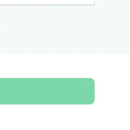
公正証書 賃料滞納
立ち退き 弁護士法
不動産売買 流れ
財産分与 割合 離婚
賃料滞納 強制執行
離婚 弁護士 ランキング
仲介業務 法律
不貞慰謝料請求 訴状
立ち退き 区画整理
離婚したい
立ち退き 裁判
不貞慰謝料請求
立ち退き 弁護士
外国人 離婚
賃料滞納 内容証明
離婚 同意しない
不動産問題に強い弁護士
親権問題 裁判
立ち退き 弁護士費用
財産分与 離婚
不動産売買契約書
親権問題 法律
不動産 個人売買 注意
財産分与 離婚後
賃料滞納 弁護士
財産分与 調停 弁護士費用
賃料滞納 督促状
離婚 弁護士費用
賃貸借契約 仲介業務
財産分与 離婚後 不動産
仲介業務 不動産
不貞慰謝料請求 弁護士
立ち退き 強制執行 費用
離婚したいと言われたら