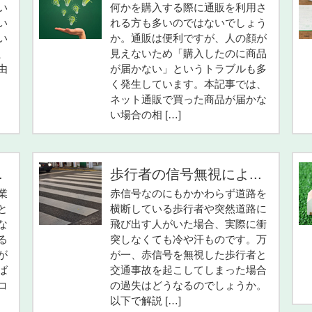
い
何かを購入する際に通販を利用さ
い
れる方も多いのではないでしょう
い
か。通販は便利ですが、人の顔が
、
見えないため「購入したのに商品
由
が届かない」というトラブルも多
く発生しています。本記事では、
ネット通販で買った商品が届かな
い場合の相 […]
.
歩行者の信号無視によ...
業
赤信号なのにもかかわらず道路を
と
横断している歩行者や突然道路に
な
飛び出す人がいた場合、実際に衝
る
突しなくても冷や汗ものです。万
が
が一、赤信号を無視した歩行者と
ば
交通事故を起こしてしまった場合
コ
の過失はどうなるのでしょうか。
以下で解説 […]