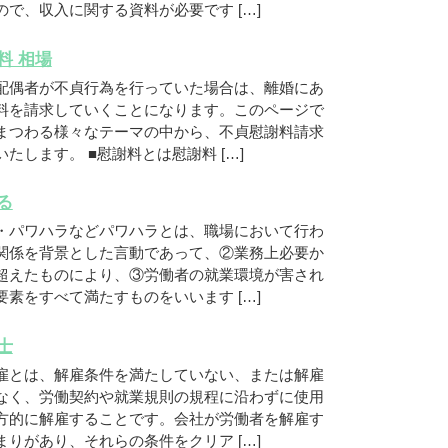
で、収入に関する資料が必要です […]
料 相場
配偶者が不貞行為を行っていた場合は、離婚にあ
料を請求していくことになります。このページで
まつわる様々なテーマの中から、不貞慰謝料請求
たします。 ■慰謝料とは慰謝料 […]
る
・パワハラなどパワハラとは、職場において行わ
関係を背景とした言動であって、②業務上必要か
超えたものにより、③労働者の就業環境が害され
素をすべて満たすものをいいます […]
士
雇とは、解雇条件を満たしていない、または解雇
なく、労働契約や就業規則の規程に沿わずに使用
方的に解雇することです。会社が労働者を解雇す
りがあり、それらの条件をクリア […]