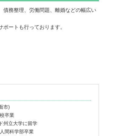
不動産売買 仲介業務
離婚 弁護士
、債務整理、労働問題、離婚などの幅広い
離婚 弁護士 相談
養育費 調停
サポートも行っております。
離婚したい 準備
面市)
高校卒業
ンド州立大学に留学
学人間科学部卒業