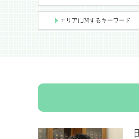
削除請求 個人情報
削除請求 訴訟
裁判手続 刑事
債務整理 弁護士
エリアに関するキーワード
裁判手続 刑事訴訟
債務整理とは
発信者情報開示請求 流れ
民事再生法
発信者情報開示請求 懲戒
自己破産とは 個人
離婚 大阪市
twitter 晒された 訴える
自己破産とは
離婚 弁護士 大阪市
削除請求 インターネット
債務整理 自己破産 違い
労働問題 大阪市
損害賠償請求 慰謝料
民事再生 破産 違い
インターネット問題 対策 弁護士 大
誹謗中傷 裁判手続
債務整理 デメリット
阪市
刑事告訴 流れ
債務整理
過払金 大阪市
刑事告訴 流れ 弁護士
債務整理 メリット
労働問題 弁護士 大阪市
削除請求 仮処分
債務整理 民事再生
セクハラ 弁護士 大阪市
ネトスト どこから
民事再生
交通事故 弁護士 大阪市
sns 詐欺
自己破産 条件
債務整理 大阪市
なりすまし twitter
債務整理 自己破産
民事再生 大阪市
発信者情報開示請求 弁護士
債務整理 おすすめ
インターネット問題 弁護士 大阪市
名誉毀損 sns
債務整理 クレジットカード
未払賃金請求 弁護士 大阪市