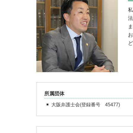
刑事告訴 弁護士
民事再生 弁護士
インターネット問題 対策 大阪市
私
債務整理 相談
債務整理 弁護士 大阪市
法
債務整理 個人再生
パワハラ 弁護士 大阪市
ま
民事再生とは
過払金 弁護士 大阪市
お
自己破産 大阪市
不動産問題 大阪市
ど
民事再生 弁護士 大阪市
パワハラ 大阪市
所属団体
大阪弁護士会(登録番号 45477)