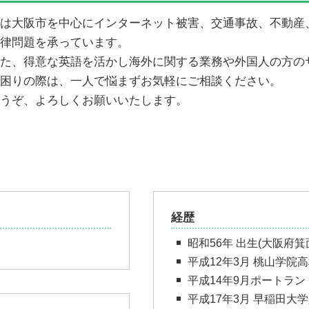
示談交渉 物損
未払賃金請求 訴状
は大阪市を中心にインターネット被害、交通事故、不動産
労働問題 調停
律問題を承っています。
未払賃金請求 不法行為
た、得意な英語を活かし海外に関する業務や外国人の方の
未払賃金請求 弁護士
困りの際は、一人で悩まずお気軽にご相談ください。
うぞ、よろしくお願いいたします。
経歴
昭和56年 出生(大阪府箕
平成12年3月 桃山学院
平成14年9月ポートラ
平成17年3月 早稲田大