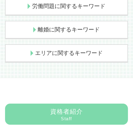
削除請求 訴訟
示談交渉 弁護士費用
不動産問題に強い弁護士
債務整理 メリット
労働問題に関するキーワード
誹謗中傷 裁判手続
逸失利益 とは
仲介業務 法律
民事再生
チケット 詐欺
交通事故 慰謝料 支払い
不動産売買契約書 個人間
自己破産とは 個人
削除請求 仮処分
症状固定とは
不動産 個人売買 注意
債務整理 個人再生
不当解雇 損害賠償
離婚に関するキーワード
開示請求 弁護士
示談交渉 弁護士
公正証書 賃料滞納
債務整理 民事再生
未払賃金請求 訴状
国際ロマンス詐欺 特徴
過失割合 決め方
仲介業務 不動産
債務整理 相談
残業代請求 デメリット
削除請求 個人情報
示談交渉 当て逃げ
立ち退き 弁護士費用
自己破産とは
不当解雇
離婚 同意しない
エリアに関するキーワード
発信者情報開示請求 弁護士
示談交渉 物損
立ち退き 明け渡し
自己破産 弁護士
労働問題 弁護士
財産分与 調停 流れ
削除請求 弁護士費用
人身事故 物損事故
賃貸借契約 仲介業務
民事再生法
パワハラ 弁護士
養育費 調停
発信者情報開示請求 懲戒
交通事故 弁護士特約
立ち退き 開発
債務整理 おすすめ
労働問題 調停
離婚調停 流れ
未払賃金請求 大阪市
刑事告訴 流れ
後遺障害認定 異議申し立て
立ち退き 強制執行 費用
債務整理とは
未払賃金請求 弁護士
外国人 離婚
離婚 弁護士 大阪市
信号無視 歩行者
家賃 値上げ 交渉
民事再生 弁護士
労働問題
離婚したい夫
インターネット問題 大阪市
外国人 レンタカー 事故
立ち退き 裁判
自己破産 条件
労働問題 どこに相談
財産分与 割合 離婚
パワハラ 弁護士 大阪市
人身事故 慰謝料
不動産問題 相談
債務整理 弁護士
労働基準監督署 未払い賃金請求
親権問題 弁護士
未払賃金請求 弁護士 大阪市
賃料滞納 立ち退き
民事再生 個人
不当解雇 相談
資格者紹介
離婚したい
民事再生 大阪市
賃料滞納 遅延損害金
債務整理 デメリット
せクハラ 弁護士
Staff
離婚 弁護士 ランキング
パワハラ 大阪市
賃料滞納 契約解除 期間
債務整理 住宅ローン
残業代請求
財産分与 離婚後 不動産
セクハラ 大阪市
債務整理 クレジットカード
労働問題 相談