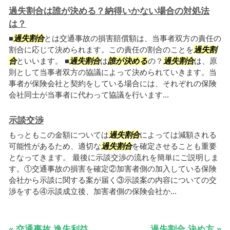
過失割合は誰が決める？納得いかない場合の対処法
は？
■
過失割合
とは交通事故の損害賠償額は、当事者双方の責任の
割合に応じて決められます。この責任の割合のことを
過失割
合
といいます。 ■
過失割合
は
誰が決める
の？
過失割合
は、原
則として当事者双方の協議によって決められていきます。当
事者が保険会社と契約をしている場合には、それぞれの保険
会社同士が当事者に代わって協議を行います...
示談交渉
もっともこの金額については
過失割合
によっては減額される
可能性があるため、適切な
過失割合
を確定させることも重要
となってきます。 最後に示談交渉の流れを簡単にご説明しま
す。①交通事故の損害を確定②加害者側の加入している保険
会社から示談に関する案が届く③示談案の内容についての交
渉をする④示談成立後、加害者側の保険会社か...
« 交通事故 逸失利益
過失割合 決め方 »