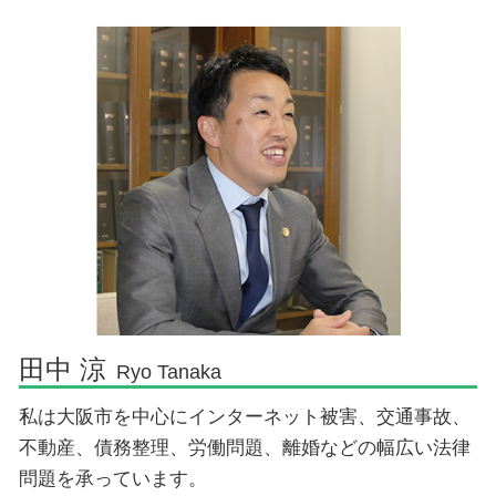
財産分与 調停 弁護士費用
過払金 大阪市
債務整理 プロ
労働条件 変更 会社都合
離婚 弁護士
残業代請求 弁護士 大阪市
民事再生 破産 違い
不当解雇 慰謝料
親権問題 法律
労働問題 大阪市
退職勧奨 されたら
不貞慰謝料請求 弁護士
自己破産 大阪市
残業代請求 弁護士 流れ
離婚 弁護士費用
インターネット問題 弁護士 大阪市
不当解雇 慰謝料 相場
財産分与 離婚
離婚 大阪市
不貞慰謝料請求
インターネット問題 対策 弁護士 大阪市
離婚したい 準備
交通事故 弁護士 大阪市
不貞慰謝料請求 訴状
不動産問題 弁護士 大阪市
自己破産 弁護士 大阪市
債務整理 弁護士 大阪市
インターネット問題 対策 大阪市
田中 涼
Ryo Tanaka
私は大阪市を中心にインターネット被害、交通事故、
不動産、債務整理、労働問題、離婚などの幅広い法律
問題を承っています。