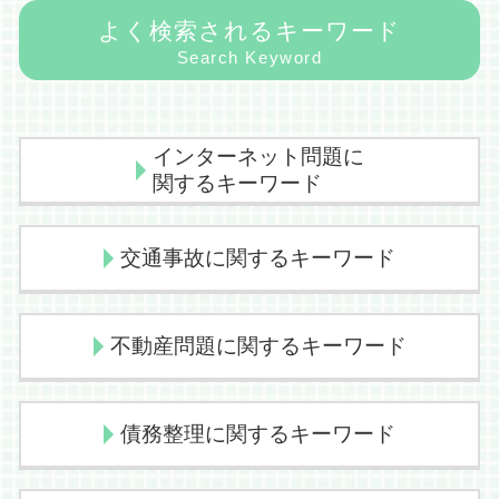
よく検索されるキーワード
Search Keyword
インターネット問題に
関するキーワード
開示請求 拒否
交通事故に関するキーワード
損害賠償請求
発信者情報開示請求 裁判 期間
名誉毀損 sns
交通事故 治療費 過失割合
不動産問題に関するキーワード
削除請求 インターネット
異議申立書 裁判所
刑事告訴 弁護士
症状固定 誰が決める
削除請求 発信者情報開示
物損事故 弁護士
不動産売買 仲介業務
債務整理に関するキーワード
なりすまし twitter
後遺障害認定 弁護士 期間
不動産売買 弁護士
裁判手続 刑事訴訟
交通事故 賠償金
賃料滞納 弁護士